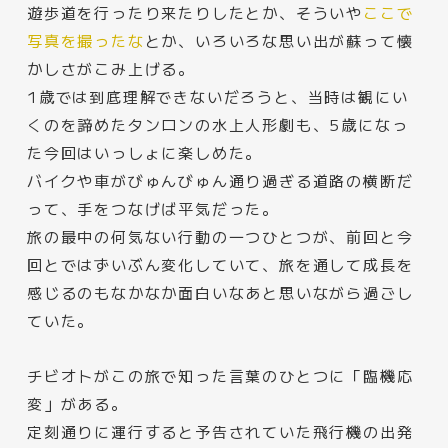
遊歩道を行ったり来たりしたとか、そういや
ここで
写真を撮ったな
とか、いろいろな思い出が蘇って懐
かしさがこみ上げる。
1歳では到底理解できないだろうと、当時は観にい
くのを諦めたタンロンの水上人形劇も、5歳になっ
た今回はいっしょに楽しめた。
バイクや車がびゅんびゅん通り過ぎる道路の横断だ
って、手をつなげば平気だった。
旅の最中の何気ない行動の一つひとつが、前回と今
回とではずいぶん変化していて、旅を通して成長を
感じるのもなかなか面白いなあと思いながら過ごし
ていた。
チビオトがこの旅で知った言葉のひとつに「臨機応
変」がある。
定刻通りに運行すると予告されていた飛行機の出発