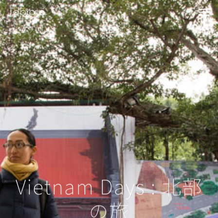
Me
Skip
to
main
content
Vietnam Days : 北部
の旅