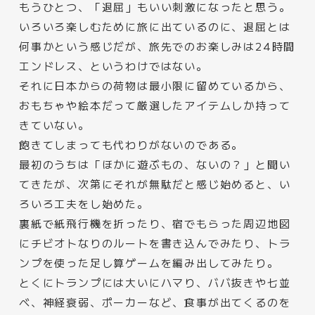
もうひとつ、「退屈」もいい刺激になったと思う。
いろいろ楽しむために旅に出ているのに、退屈とは
何事かという感じだが、旅先でのお楽しみは24時間
エンドレス、というわけではない。
それに日本からの荷物は最小限に留めているから、
おもちゃや絵本だって厳選したアイテムしか持って
きていない。
飽きてしまっても代わりがないのである。
最初のうちは「ほかに遊ぶもの、ないの？」と聞い
てきたが、次第にそれが無駄だと感じ始めると、い
ろいろ工夫をし始めた。
裏紙で紙飛行機を折ったり、宿でもらった周辺地図
にチビオトなりのルートを書き込んでみたり、トラ
ンプを使った足し算ゲームを編み出してみたり。
とくにトランプには大いにハマり、ババ抜きや七並
べ、神経衰弱、ポーカーなど、食事が出てくるのを