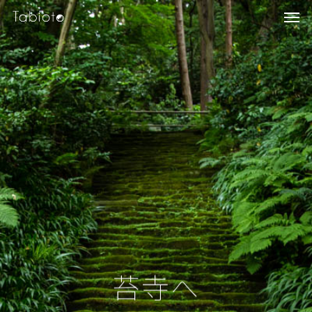
Me
Skip
to
main
content
苔寺へ